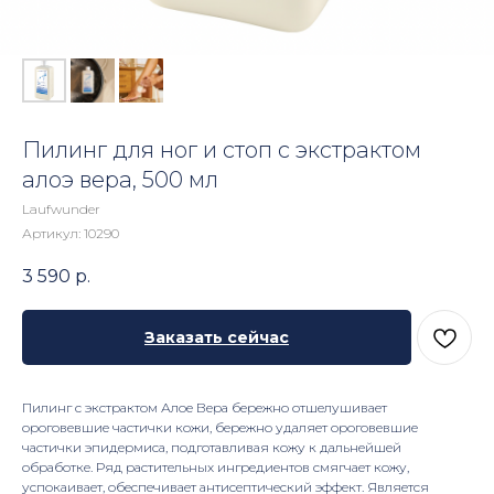
Пилинг для ног и стоп с экстрактом
алоэ вера, 500 мл
Laufwunder
Артикул:
10290
3 590
р.
Заказать сейчас
Пилинг с экстрактом Алое Вера бережно отшелушивает
ороговевшие частички кожи, бережно удаляет ороговевшие
частички эпидермиса, подготавливая кожу к дальнейшей
обработке. Ряд растительных ингредиентов смягчает кожу,
успокаивает, обеспечивает антисептический эффект. Является