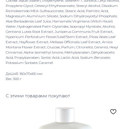
Состав: Aqua (Water), Polyethylene, Steareth-7, Sorbitol, Cetyl Alcohol,
Propylene Glycol, Cetearyl Ethylhexanoate, Stearyl Alcohol, Disodium
Ricinoleamido MEA-Sulfosuccinate, Stearic Acid, Palmitic Acid,
Magnesium Aluminium Silicate, Sodium Dihydroxycetyl Phosphate,
Aloe Barbadensis Leaf Juice, Hamamelis Virginiana (Witch Hazel)
Water, Hydrogenated Palm Glycerides, Isopropyl Myristate, Alcohol,
Gentiana Lutea Root Extract, Juniperus Communis Fruit Extract,
Hypericum Perforatum Flower/Leaf/Stem Extract, Picea Abies Leaf
Extract, Hayflower Extract, Melisssa Officinalis Leaf Extract, Arnica
Montana Flower Extract, Glucose, Parfum, Citronellol, Geraniol, Hexyl
Cinnamal, Alpha-Isomethyl Ionone, Methylparaben, Dehydroacetic
Acid, Propylparaben, Sorbic Acid, Lactic Acid, Sodium Benzoate,
Potassium Sorbate, Caramel
ДxШxВ: 160x70x60 мм
Вес: 500 г
С этими товарами покупают