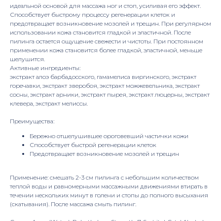
идеальной основой для массажа ног и стоп, усиливая его эффект.
Способствует быстрому процессу регенерации клеток и
предотвращает возникновение мозолей и трещин. При регулярном
использовании кожа становится гладкой и эластичной. После
пилинга остается ощущение свежести и чистоты. При постоянном
применении кожа становится более гладкой, эластичной, меньше
шелушится.
Активные ингредиенты:
экстракт алоэ барбадосского, гамамелиса виргинского, экстракт
горечавки, экстракт зверобоя, экстракт можжевельника, экстракт
сосны, экстракт арники, экстракт пырея, экстракт люцерны, экстракт
клевера, экстракт мелиссы.
Преимущества:
Бережно отшелушившее ороговевший частички кожи
Способствует быстрой регенерации клеток
Предотвращает возникновение мозолей и трещин
Применение: смешать 2-3 см пилинга с небольшим количеством
теплой воды и равномерными массажными движениями втирать в
течении нескольких минут в голени и стопы до полного высыхания
(скатывания). После массажа смыть пилинг.