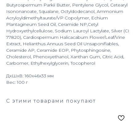
Butyrospermum Parkii Butter, Pentylene Glycol, Cetearyl
Isononanoate, Squalane, Octyldodecanol, Ammonium
Acryloyldimethyltaurate/VP Copolymer, Echium
Plantagineum Seed Oil, Ceramide NP,Cetyl
Hydroxyethylcellulose, Sodium Lauroyl Lactylate, Silver (CI
77820), Cardiospermum Halicacabum Flower/Leaf/Vine
Extract, Helianthus Annuus Seed Oil Unsaponifiables,
Ceramide AP, Ceramide EOP, Phytosphingosine,
Cholesterol, Phenoxyethanol, Xanthan Gum, Citric Acid,
Carbomer, Ethylhexylglycerin, Tocopherol
ДxШxВ: 160x46x33 мм
Вес: 100 г
С этими товарами покупают