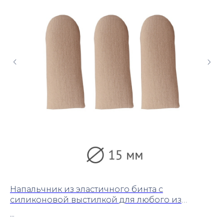
Напальчник из эластичного бинта с
Ср
силиконовой выстилкой для любого из
50
пальцев стопы.размер - 15 мм.
#С