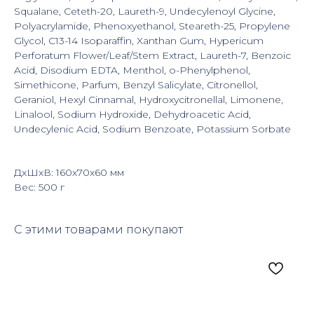
Squalane, Ceteth-20, Laureth-9, Undecylenoyl Glycine,
Polyacrylamide, Phenoxyethanol, Steareth-25, Propylene
Glycol, C13-14 Isoparaffin, Xanthan Gum, Hypericum
Perforatum Flower/Leaf/Stem Extract, Laureth-7, Benzoic
Acid, Disodium EDTA, Menthol, o-Phenylphenol,
Simethicone, Parfum, Benzyl Salicylate, Citronellol,
Geraniol, Hexyl Cinnamal, Hydroxycitronellal, Limonene,
Linalool, Sodium Hydroxide, Dehydroacetic Acid,
Undecylenic Acid, Sodium Benzoate, Potassium Sorbate
ДxШxВ: 160x70x60 мм
Вес: 500 г
С этими товарами покупают