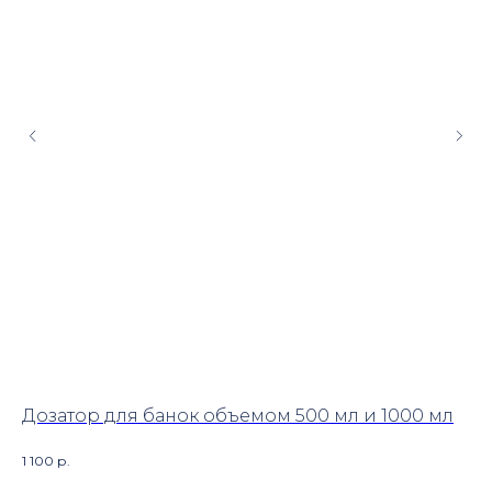
Дозатор для банок объемом 500 мл и 1000 мл
Кр
#Б
1 100
р.
2 