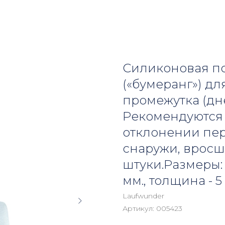
Силиконовая п
(«бумеранг») дл
промежутка (дн
Рекомендуются п
отклонении пер
снаружи, вросше
штуки.Размеры: 
мм., толщина - 5
Laufwunder
Артикул:
005423