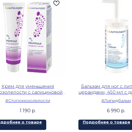
Крем для уменьшения
Бальзам для ног с ли
озолелости с салициновой
цераидами, 450 мл с 
лотой и аллантоином, 30 мл
#Стопомозолелости
#Липидбальм
1 190
р.
6 990
р.
дробнее о товаре
Подробнее о товаре