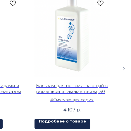
пидами и
Бальзам для ног смягчающий с
H
дозатором
ромашкой и гамамелисом, 500
Кре
мл
#Смягчающая серия
4 107
р.
Подробнее о товаре
П