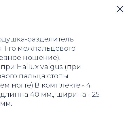
одушка-разделитель
я 1-го межпальцевого
евное ношение).
ри Hallux valgus (при
вого пальца стопы
м ногте).В комплекте - 4
длинна 40 мм., ширина - 25
 мм.