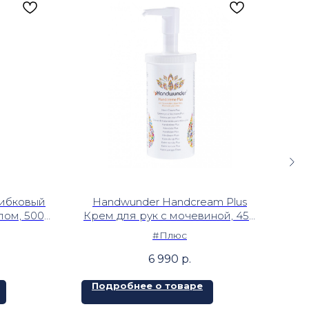
рибковый
Handwunder Handcream Plus
H
лом, 500
Крем для рук с мочевиной, 450
Кр
мл с дозатором
#Плюс
6 990
р.
Подробнее о товаре
П