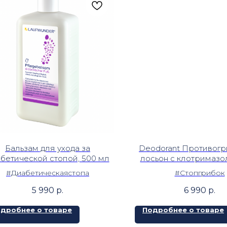
Бальзам для ухода за
Deodorant Противог
бетической стопой, 500 мл
лосьон с клотримазо
мл
#Диабетическаястопа
#Стопгрибок
5 990
р.
6 990
р.
дробнее о товаре
Подробнее о товаре