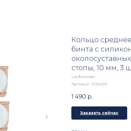
Кольцо среднее 
бинта с силико
околосуставных
стопы, 10 мм, 3 
Laufwunder
Артикул:
005400
1 490
р.
Заказать сейчас