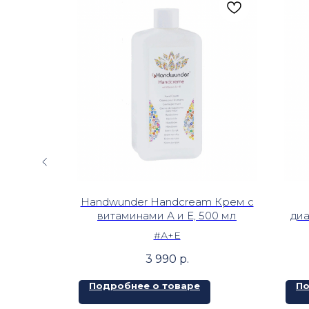
-Und
Handwunder Handcream Крем с
я рук и
витаминами А и Е, 500 мл
диа
#А+Е
3 990
р.
Подробнее о товаре
По